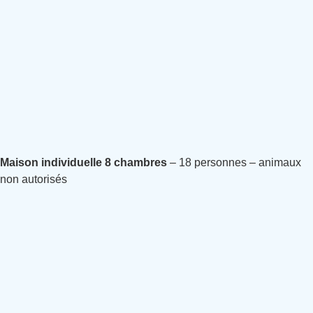
Maison individuelle 8 chambres
– 18 personnes – animaux
non autorisés
Rez-de-chaussée + étage, gîte de caractère, terrain clos,
privatif, terrasse, jardin, parking.
Au
rez-de-chaussée
: Cuisine indépendante, salon, salle à
manger, 1 chambre 1 lit 2 personnes, salle d’eau, wc, 2
chambres PMR avec chacune 2 lits 1 personne, salle d’eau, wc
PMR.