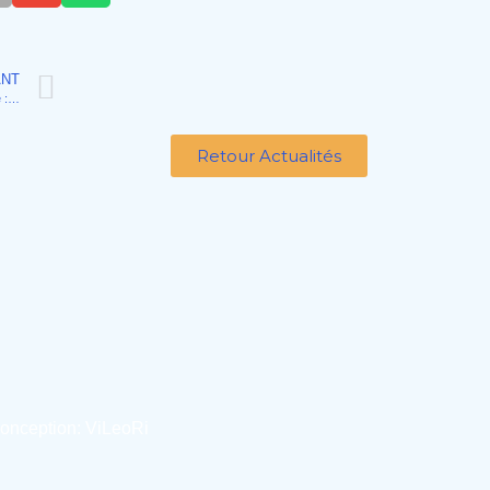
ANT
Nouveau service d’urbanisme à Tigny-Noyelle : des permanences pour vous accompagner dans vos projets !
Retour Actualités
Conception:
ViLeoRi