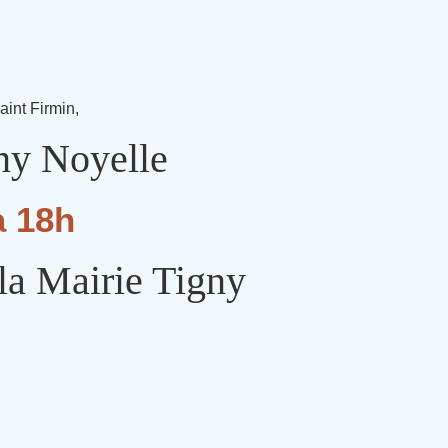
aint Firmin,
gny Noyelle
à 18h
 la Mairie Tigny